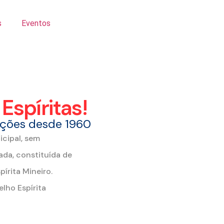
s
Eventos
Fale Conosco
Espíritas!
ações desde 1960
icipal, sem
ada, constituída de
írita Mineiro.
lho Espírita