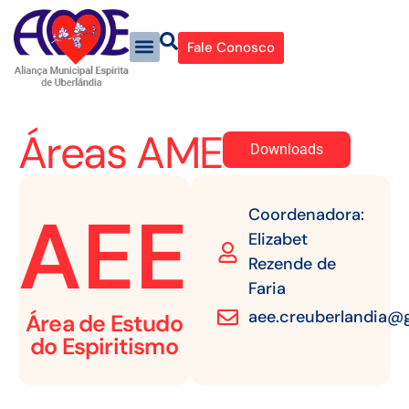
Fale Conosco
Áreas AME
Downloads
AEE
Coordenadora:
Elizabet
Rezende de
Faria
aee.creuberlandia@
Área de Estudo
do Espiritismo