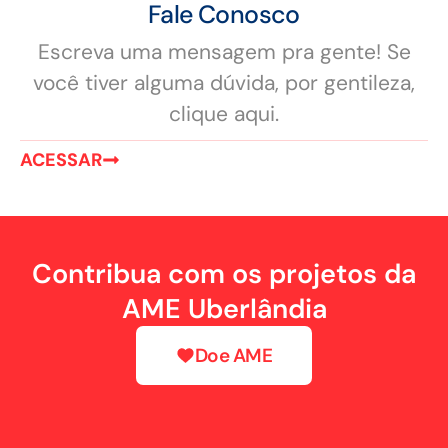
Fale Conosco
Escreva uma mensagem pra gente! Se
você tiver alguma dúvida, por gentileza,
clique aqui.
ACESSAR
Contribua com os projetos da
AME Uberlândia
Doe AME