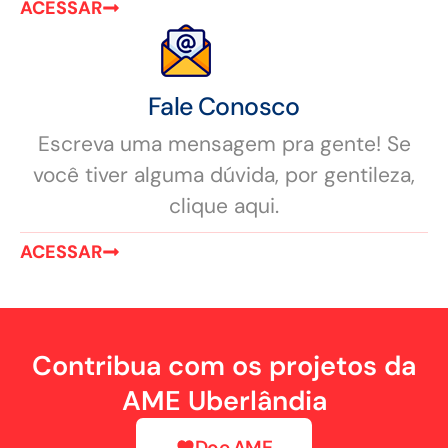
ACESSAR
Fale Conosco
Escreva uma mensagem pra gente! Se
você tiver alguma dúvida, por gentileza,
clique aqui.
ACESSAR
Contribua com os projetos da
AME Uberlândia
Doe AME