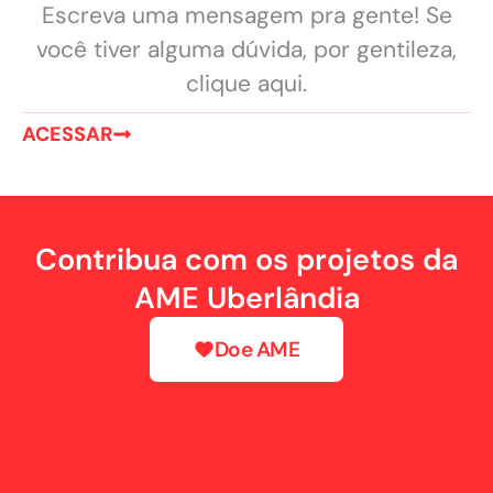
Escreva uma mensagem pra gente! Se
você tiver alguma dúvida, por gentileza,
clique aqui.
ACESSAR
Contribua com os projetos da
AME Uberlândia
Doe AME