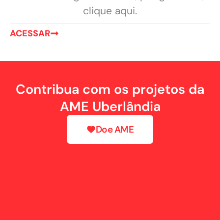
clique aqui.
ACESSAR
Contribua com os projetos da
AME Uberlândia
Doe AME