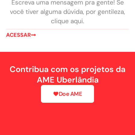
Escreva uma mensagem pra gente! Se
você tiver alguma dúvida, por gentileza,
clique aqui.
ACESSAR
Contribua com os projetos da
AME Uberlândia
Doe AME