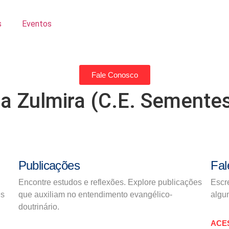
s
Eventos
Fale Conosco
na Zulmira (C.E. Semente
Publicações
Fal
Encontre estudos e reflexões. Explore publicações
Escr
es
que auxiliam no entendimento evangélico-
algum
doutrinário.
ACE