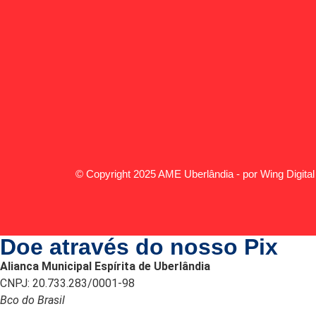
© Copyright 2025 AME Uberlândia - por Wing Digital
Doe através do nosso Pix
Alianca Municipal Espírita de Uberlândia
CNPJ: 20.733.283/0001-98
Bco do Brasil