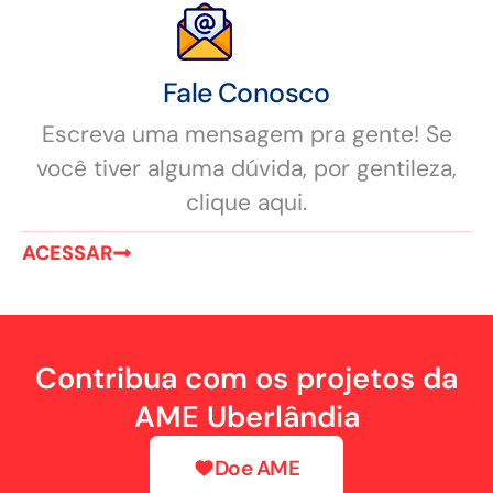
Fale Conosco
Escreva uma mensagem pra gente! Se
você tiver alguma dúvida, por gentileza,
clique aqui.
ACESSAR
Contribua com os projetos da
AME Uberlândia
Doe AME