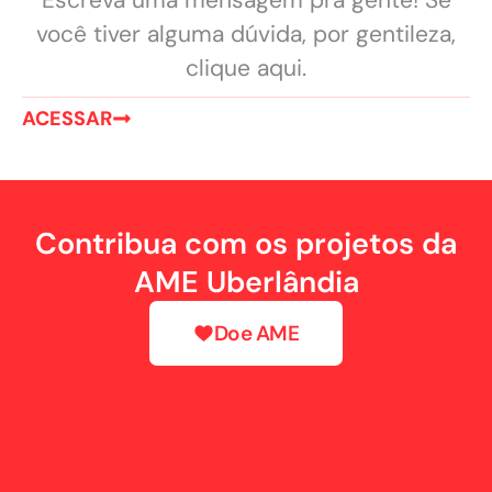
Escreva uma mensagem pra gente! Se
você tiver alguma dúvida, por gentileza,
clique aqui.
ACESSAR
Contribua com os projetos da
AME Uberlândia
Doe AME