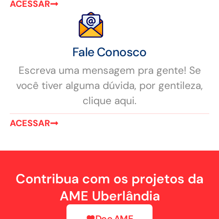
ACESSAR
Fale Conosco
Escreva uma mensagem pra gente! Se
você tiver alguma dúvida, por gentileza,
clique aqui.
ACESSAR
Contribua com os projetos da
AME Uberlândia
Doe AME